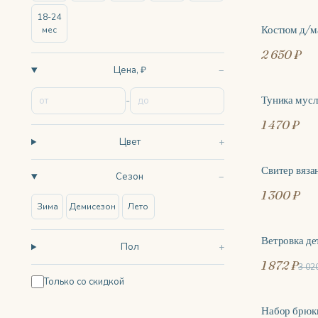
18-24
Костюм д/м
мес
ХИТ
2 650 ₽
Цена, ₽
Туника мусл
-
1 470 ₽
Цвет
Свитер вяза
Сезон
1 300 ₽
Зима
Демисезон
Лето
Ветровка де
-38%
Пол
1 872 ₽
3 02
Только со скидкой
Набор брюки