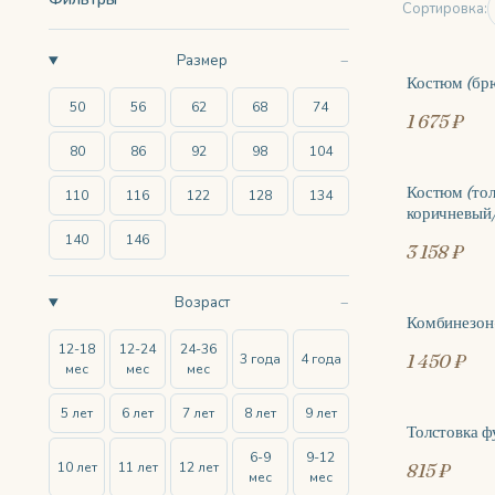
Сортировка:
Размер
Костюм (бр
ХИТ
50
56
62
68
74
1 675 ₽
80
86
92
98
104
Костюм (тол
110
116
122
128
134
коричневый
140
146
3 158 ₽
Возраст
Комбинезон-
12-18
12-24
24-36
1 450 ₽
3 года
4 года
мес
мес
мес
5 лет
6 лет
7 лет
8 лет
9 лет
Толстовка ф
6-9
9-12
10 лет
11 лет
12 лет
815 ₽
мес
мес