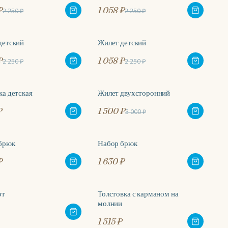
₽
1 058 ₽
2 250 ₽
2 250 ₽
детский
Жилет детский
%
-53%
₽
1 058 ₽
2 250 ₽
2 250 ₽
ка детская
Жилет двухсторонний
-50%
₽
1 500 ₽
3 000 ₽
брюк
Набор брюк
₽
1 630 ₽
от
Толстовка с карманом на
молнии
1 515 ₽