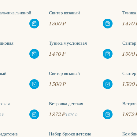
альчика льняной
Свитер вязаный
Туника
1 300 ₽
1 470 
иновая
Туника муслиновая
Свитер
1 470 ₽
1 300 
ный
Свитер вязаный
Свитер
ХИТ
1 300 ₽
1 300 
тская
Ветровка детская
Ветров
-38%
-38
1 872 ₽
1 872 
0 ₽
3 020 ₽
 детские
Набор брюки детские
Комбин