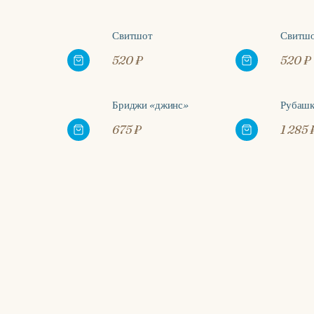
Свитшот
Свитш
520 ₽
520 ₽
Бриджи «джинс»
Рубашк
675 ₽
1 285 
Информация