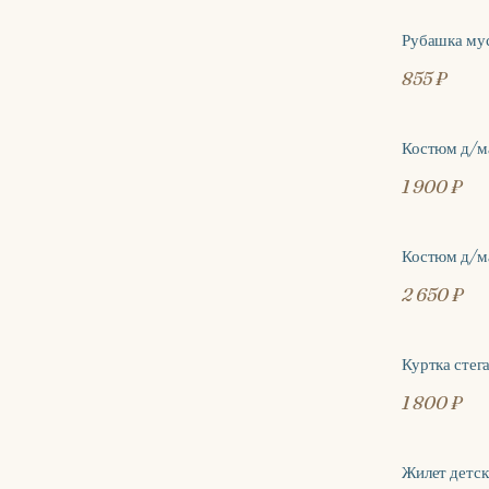
Рубашка му
ХИТ
855 ₽
Костюм д/ма
1 900 ₽
Костюм д/м
2 650 ₽
Куртка стег
1 800 ₽
Жилет детс
-53%