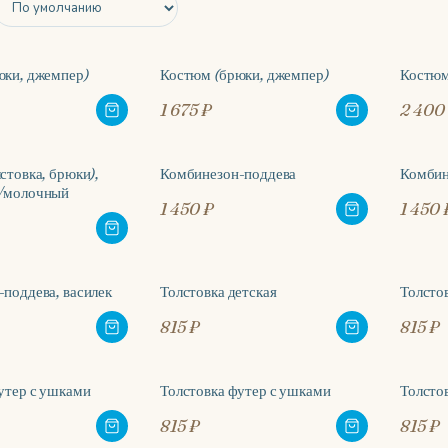
юки, джемпер)
Костюм (брюки, джемпер)
Костюм
1 675 ₽
2 400
стовка, брюки),
Комбинезон-поддева
Комбин
/молочный
1 450 ₽
1 450 
поддева, василек
Толстовка детская
Толстов
815 ₽
815 ₽
утер с ушками
Толстовка футер с ушками
Толсто
815 ₽
815 ₽