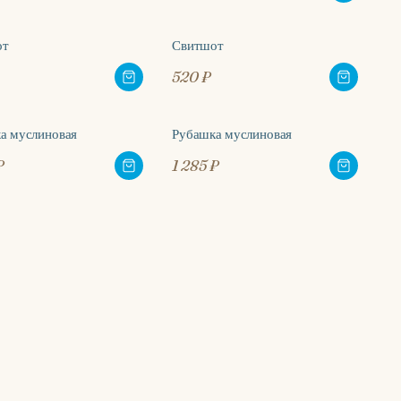
от
Свитшот
520 ₽
а муслиновая
Рубашка муслиновая
₽
1 285 ₽