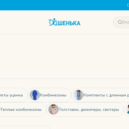
С
еты уценка
Комбинезоны
Комплекты с длинным 
Теплые комбинезоны
Толстовки, джемперы, свитеры