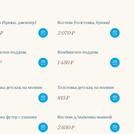
 (брюки, джемпер)
Костюм (толстовка, брюки)
 ₽
2 070 ₽
езон-поддева
Комбинезон-поддева
₽
1 450 ₽
ка детская, на молнии
Толстовка детская, на молнии
815 ₽
вка футер с ушками
Костюм д/мальчика льняной
2 650 ₽