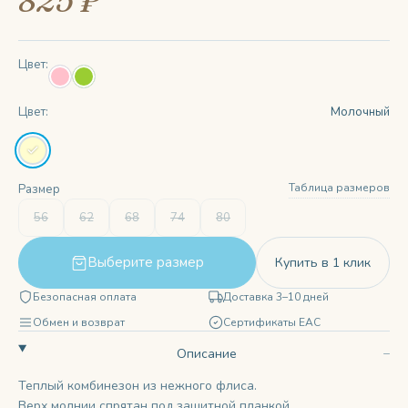
825 ₽
Цвет:
Цвет:
Молочный
Таблица размеров
Размер
56
62
68
74
80
Выберите размер
Купить в 1 клик
Безопасная оплата
Доставка 3–10 дней
Обмен и возврат
Сертификаты ЕАС
Описание
Теплый комбинезон из нежного флиса.
Верх молнии спрятан под защитной планкой.