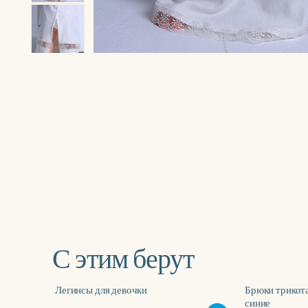
‹
›
С этим берут
Легинсы для девочки
Брюки трикота
-20%
синие