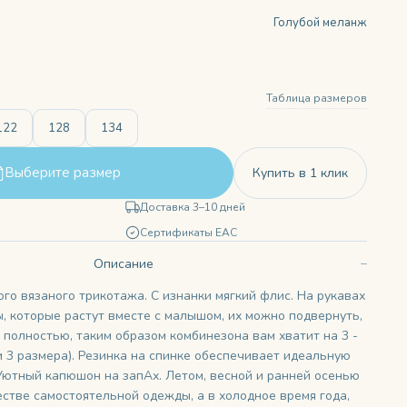
Голубой меланж
Таблица размеров
122
128
134
Выберите размер
Купить в 1 клик
Доставка 3–10 дней
Сертификаты ЕАС
Описание
го вязаного трикотажа. С изнанки мягкий флис. На рукавах
, которые растут вместе с малышом, их можно подвернуть,
 полностью, таким образом комбинезона вам хватит на 3 -
о и 3 размера). Резинка на спинке обеспечивает идеальную
 Уютный капюшон на запАх. Летом, весной и ранней осенью
естве самостоятельной одежды, а в холодное время года,