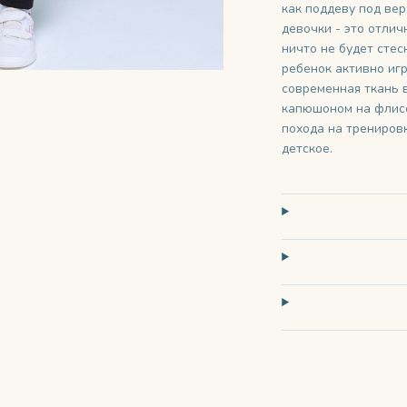
как поддеву под ве
девочки - это отлич
ничто не будет стес
ребенок активно игр
современная ткань 
капюшоном на флисе
похода на трениров
детское.