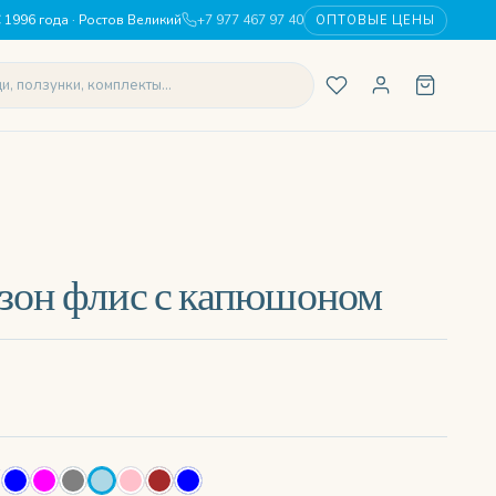
 1996 года · Ростов Великий
+7 977 467 97 40
ОПТОВЫЕ ЦЕНЫ
зон флис с капюшоном
ж