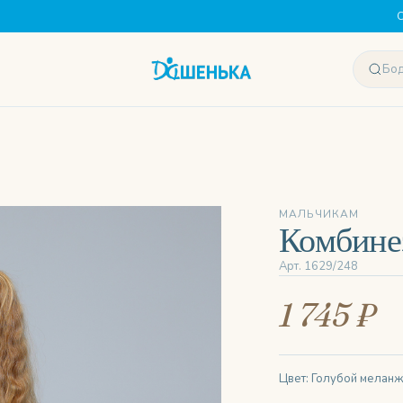
С
МАЛЬЧИКАМ
Комбине
Арт. 1629/248
1 745 ₽
Цвет: Голубой мелан