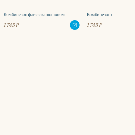
Комбинезон флис с капюшоном
Комбинезон флис с кап
1 745 ₽
1 745 ₽