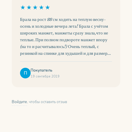
★★★★★
Брала на рост 88 см ходить на теплую весну-
осень и холодные вечера лета! Брала с учётом
широких манжет, манжеты сразу знала,что не
теплые. При полном подвороте манжет впору
(на то и расчитывалось!) Очень теплый, с
резинкой на спинке для худышей и для размера
побольше! При выборе смотрела на плотность
и чтобы не потеряло вида после стирки!
Покупатель
П
Ожидания оправдал! Цена не маленькая, брала
19 сентября 2019
за 2400, но с расчетом на относительно
продолжительный период носки в дальнейшем
как поддеву!
Войдите
, чтобы оставить отзыв