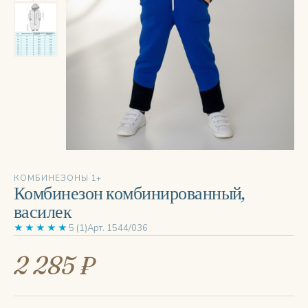
‹
›
КОМБИНЕЗОНЫ 1+
Комбинезон комбинированный,
василек
★★★★★
5 (1)
Арт. 1544/036
2 285 ₽