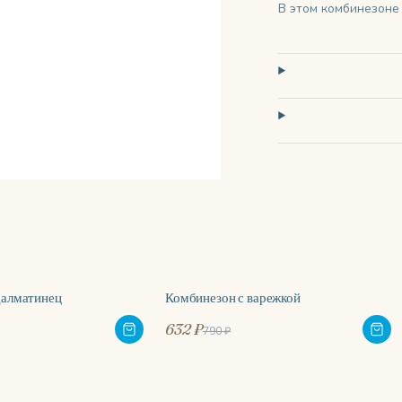
В этом комбинезоне
далматинец
Комбинезон с варежкой
-20%
632 ₽
790 ₽