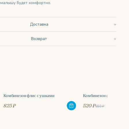
 малышу будет комфортно.
Доставка
Возврат
Комбинезон флис с ушками
Комбинезон (интерлок) 
-20%
825 ₽
520 ₽
650 ₽