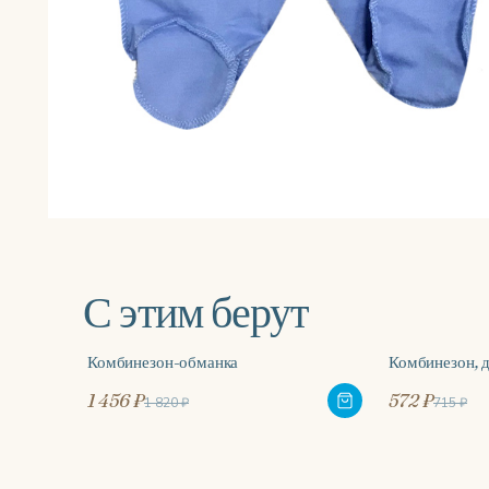
С этим берут
Комбинезон-обманка
Комбинезон, 
-20%
-20%
1 456 ₽
572 ₽
1 820 ₽
715 ₽