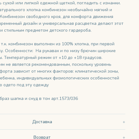
 сухой или липкой одежной щеткой, погладить с изнанки.
атурального хлопка комбинезон необычайно мягкий и
 Комбинезон свободного кроя, для комфорта движения
временный дизайн и универсальная расцветка делают этот
и стильным предметом детского гардероба.
т.к. комбинезон выполнен из 100% хлопка, при первой
ку. Особенности: На рукавах и по низу брючин широкие
. Температурный режим от +10 до +18 градусов.
м не является рекомендованным, поскольку уровень
форта зависит от многих факторов: климатической зоны,
ребенка, индивидуальных физиологических особенностей
то одето под эту одежду
браз шапка и снуд в тон
арт.1573/036
Доставка
Возврат