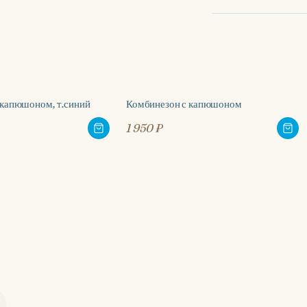
 капюшоном, т.синий
Комбинезон с капюшоном
1 950 ₽