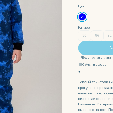
Цвет:
Размер
80
86
92
Безопасная оплата
Обмен и возврат
Теплый трикотажный
прогулок в прохлад
начесом, трикотажн
вид после стирок и 
Внимание! Материал
высокого начеса. П