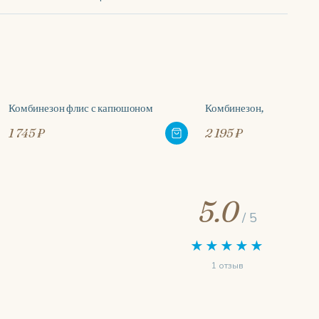
Комбинезон флис с капюшоном
Комбинезон, зеленый м
1 745 ₽
2 195 ₽
5.0
/ 5
★★★★★
1 отзыв