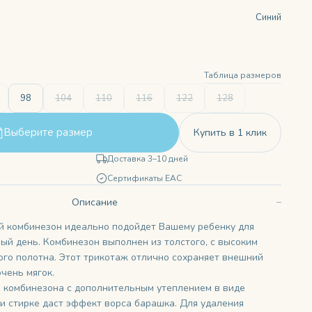
Синий
Таблица размеров
98
104
110
116
122
128
Выберите размер
Купить в 1 клик
Доставка 3–10 дней
Сертификаты ЕАС
Описание
 комбинезон идеально подойдет Вашему ребенку для
ный день. Комбинезон выполнен из толстого, с высоким
ого полотна. Этот трикотаж отлично сохраняет внешний
очень мягок.
 комбинезона с дополнительным утеплением в виде
ри стирке даст эффект ворса барашка. Для удаления