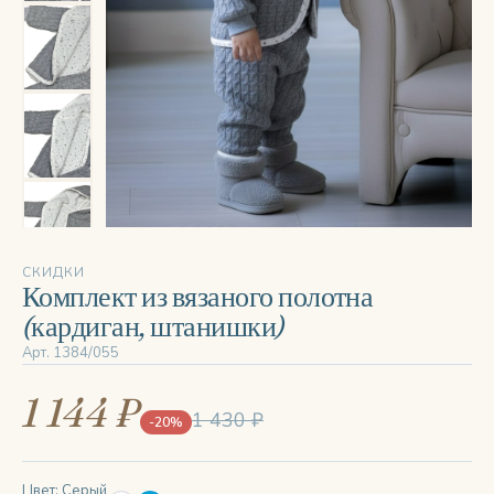
‹
›
СКИДКИ
Комплект из вязаного полотна
(кардиган, штанишки)
Арт. 1384/055
1 144 ₽
1 430 ₽
-20%
Цвет: Серый