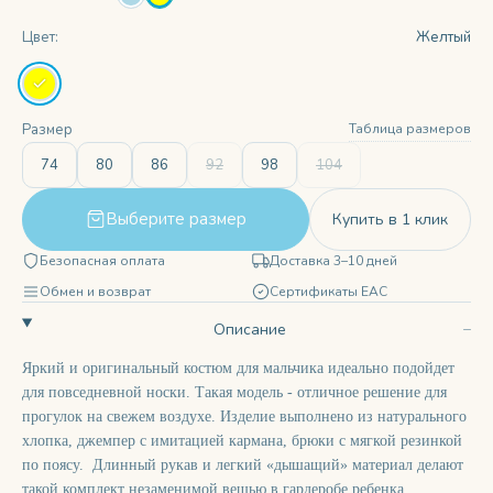
Цвет:
Желтый
Таблица размеров
Размер
74
80
86
92
98
104
Выберите размер
Купить в 1 клик
Безопасная оплата
Доставка 3–10 дней
Обмен и возврат
Сертификаты ЕАС
Описание
Яркий и оригинальный костюм для мальчика идеально подойдет
для повседневной носки. Такая модель - отличное решение для
прогулок на свежем воздухе. Изделие выполнено из натурального
хлопка, джемпер с имитацией кармана, брюки с мягкой резинкой
по поясу. Длинный рукав и легкий «дышащий» материал делают
такой комплект незаменимой вещью в гардеробе ребенка.