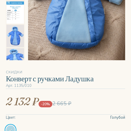
‹
›
СКИДКИ
Конверт с ручками Ладушка
Арт. 1135/010
2 132 ₽
2 665 ₽
-20%
Цвет:
Голубой