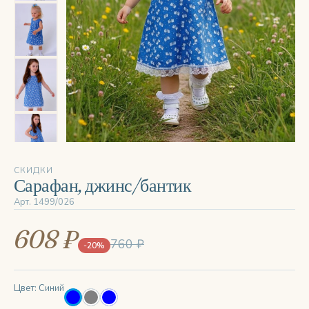
‹
›
СКИДКИ
Сарафан, джинс/бантик
Арт. 1499/026
608 ₽
760 ₽
-20%
Цвет: Синий